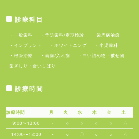
診療科目
・一般歯科
・予防歯科/定期検診
・歯周病治療
・インプラント
・ホワイトニング
・小児歯科
・根管治療
・義歯/入れ歯
・白い詰め物・被せ物
歯ぎしり・食いしばり
診療時間
診療時間
月
火
水
木
金
土
9:00〜13:00
-
○
○
○
○
△
14:00〜18:00
-
○
〇
○
○
△