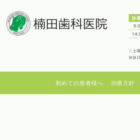
診
9:
14
△土曜
休診
初めての患者様へ
治療方針