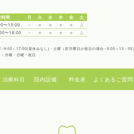
療時間
月
火
水
木
金
土
00〜13:00
-
○
○
○
○
△
:00〜18:00
-
○
○
○
○
△
--9:00～17:00(昼休みなし)・土曜（翌月曜日が祝日の場合--9:00～13：00
日：月曜・日曜・祝日
治療科目
院内設備
料金表
よくあるご質問