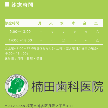
診療時間
診療時間
月
火
水
木
金
土
9:00〜13:00
-
○
○
○
○
△
14:00〜18:00
-
○
〇
○
○
△
△土曜--9:00～17:00(昼休みなし)・土曜（翌月曜日が祝日の場合-
-9:00～13：00）
休診日：月曜・日曜・祝日
〒812-0858 福岡市博多区月隈２丁目3-11