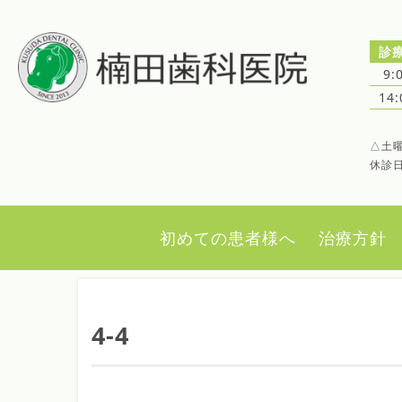
診
9:
14
△土曜
休診
初めての患者様へ
治療方針
4-4