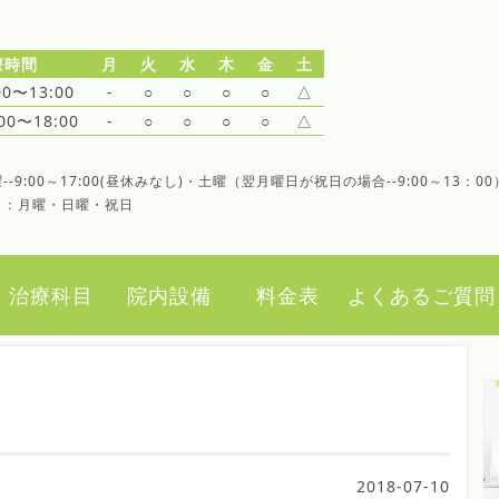
療時間
月
火
水
木
金
土
00〜13:00
-
○
○
○
○
△
:00〜18:00
-
○
○
○
○
△
--9:00～17:00(昼休みなし)・土曜（翌月曜日が祝日の場合--9:00～13：00
日：月曜・日曜・祝日
治療科目
院内設備
料金表
よくあるご質問
2018-07-10