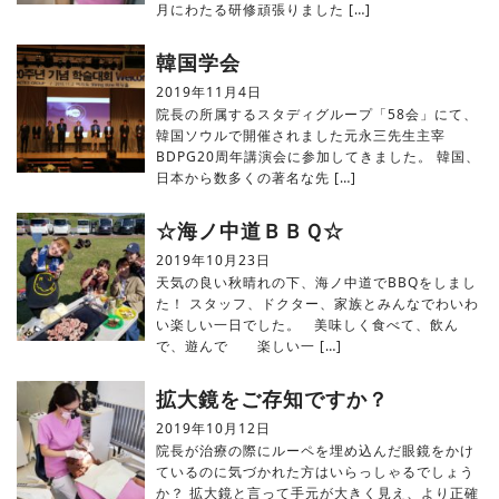
月にわたる研修頑張りました […]
韓国学会
2019年11月4日
院長の所属するスタディグループ「58会」にて、
韓国ソウルで開催されました元永三先生主宰
BDPG20周年講演会に参加してきました。 韓国、
日本から数多くの著名な先 […]
☆海ノ中道ＢＢＱ☆
2019年10月23日
天気の良い秋晴れの下、海ノ中道でBBQをしまし
た！ スタッフ、ドクター、家族とみんなでわいわ
い楽しい一日でした。 美味しく食べて、飲ん
で、遊んで 楽しい一 […]
拡大鏡をご存知ですか？
2019年10月12日
院長が治療の際にルーペを埋め込んだ眼鏡をかけ
ているのに気づかれた方はいらっしゃるでしょう
か？ 拡大鏡と言って手元が大きく見え、より正確