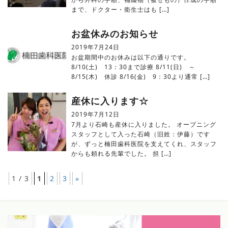
まで、ドクター・衛生士はも […]
お盆休みのお知らせ
2019年7月24日
お盆期間中のお休みは以下の通りです。
8/10(土) 13：30まで診療 8/11(日) ～
8/15(木) 休診 8/16(金) 9：30より通常 […]
産休に入ります☆
2019年7月12日
7月より石崎も産休に入りました。 オープニング
スタッフとして入った石崎（旧姓：伊藤）です
が、ずっと楠田歯科医院を支えてくれ、スタッフ
からも頼れる先輩でした。 担 […]
1 / 3
1
2
3
»