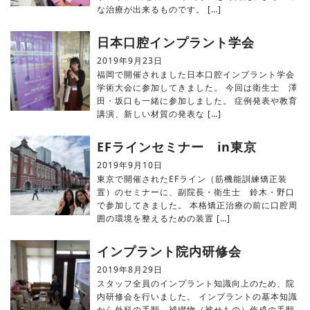
な治療が出来るものです。 […]
日本口腔インプラント学会
2019年9月23日
福岡で開催されました日本口腔インプラント学会
学術大会に参加してきました。 今回は衛生士 澤
田・坂口も一緒に参加しました。 症例発表や教育
講演、新しい材質の発表な […]
EFラインセミナー in東京
2019年9月10日
東京で開催されたEFライン（筋機能訓練矯正装
置）のセミナーに、副院長・衛生士 鈴木・野口
で参加してきました。 本格矯正治療の前に口腔周
囲の環境を整えるための装置 […]
インプラント院内研修会
2019年8月29日
スタッフ全員のインプラント知識向上のため、院
内研修会を行いました。 インプラントの基本知識
から外科の手順、補綴物（被せもの）作成の手順