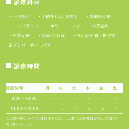
診療科目
・一般歯科
・予防歯科/定期検診
・歯周病治療
・インプラント
・ホワイトニング
・小児歯科
・根管治療
・義歯/入れ歯
・白い詰め物・被せ物
歯ぎしり・食いしばり
診療時間
診療時間
月
火
水
木
金
土
9:00〜13:00
-
○
○
○
○
△
14:00〜18:00
-
○
〇
○
○
△
△土曜--9:00～17:00(昼休みなし)・土曜（翌月曜日が祝日の場合-
-9:00～13：00）