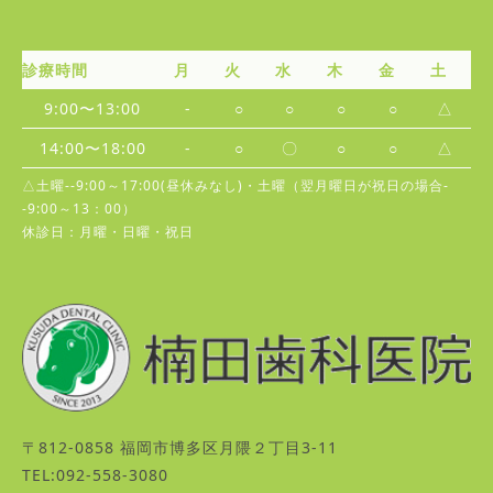
診療時間
月
火
水
木
金
土
9:00〜13:00
-
○
○
○
○
△
14:00〜18:00
-
○
〇
○
○
△
△土曜--9:00～17:00(昼休みなし)・土曜（翌月曜日が祝日の場合-
-9:00～13：00）
休診日：月曜・日曜・祝日
〒812-0858 福岡市博多区月隈２丁目3-11
TEL:092-558-3080