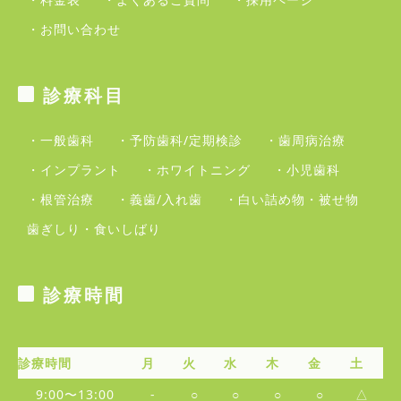
・お問い合わせ
診療科目
・一般歯科
・予防歯科/定期検診
・歯周病治療
・インプラント
・ホワイトニング
・小児歯科
・根管治療
・義歯/入れ歯
・白い詰め物・被せ物
歯ぎしり・食いしばり
診療時間
診療時間
月
火
水
木
金
土
9:00〜13:00
-
○
○
○
○
△