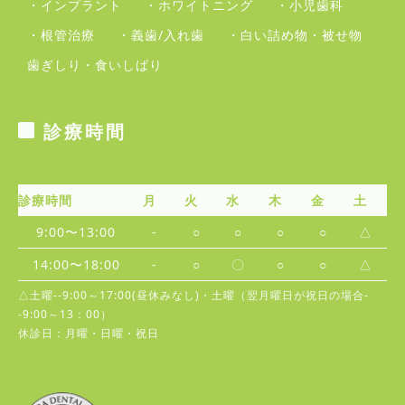
・インプラント
・ホワイトニング
・小児歯科
・根管治療
・義歯/入れ歯
・白い詰め物・被せ物
歯ぎしり・食いしばり
診療時間
診療時間
月
火
水
木
金
土
9:00〜13:00
-
○
○
○
○
△
14:00〜18:00
-
○
〇
○
○
△
△土曜--9:00～17:00(昼休みなし)・土曜（翌月曜日が祝日の場合-
-9:00～13：00）
休診日：月曜・日曜・祝日