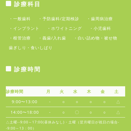
診療科目
・一般歯科
・予防歯科/定期検診
・歯周病治療
・インプラント
・ホワイトニング
・小児歯科
・根管治療
・義歯/入れ歯
・白い詰め物・被せ物
歯ぎしり・食いしばり
診療時間
診療時間
月
火
水
木
金
土
9:00〜13:00
-
○
○
○
○
△
14:00〜18:00
-
○
〇
○
○
△
△土曜--9:00～17:00(昼休みなし)・土曜（翌月曜日が祝日の場合-
-9:00～13：00）